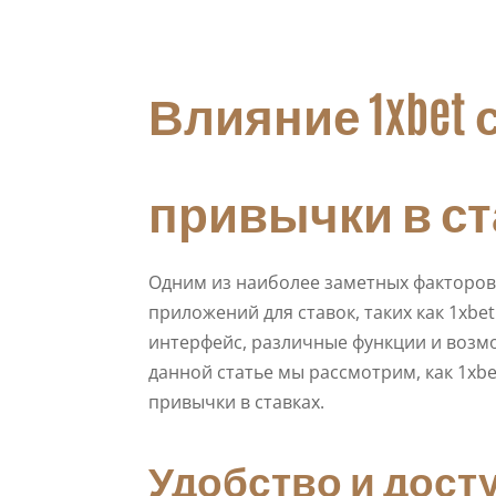
Влияние 1xbet 
привычки в ст
Одним из наиболее заметных факторов
приложений для ставок, таких как 1xbe
интерфейс, различные функции и возмо
данной статье мы рассмотрим, как 1xbe
привычки в ставках.
Удобство и дост