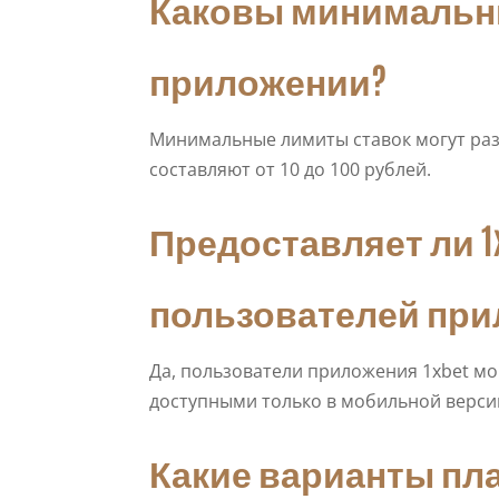
Каковы минимальн
приложении?
Минимальные лимиты ставок могут разл
составляют от 10 до 100 рублей.
Предоставляет ли 1
пользователей при
Да, пользователи приложения 1xbet м
доступными только в мобильной верси
Какие варианты пл