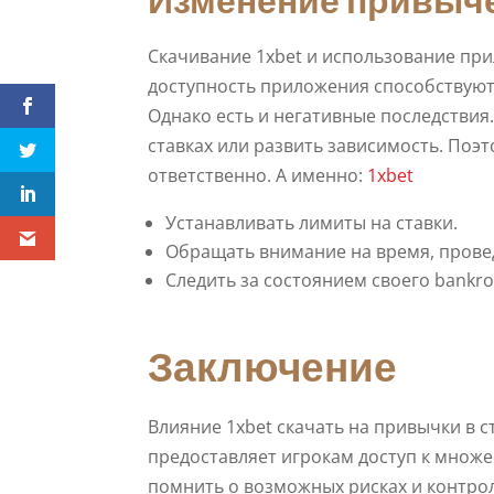
Скачивание 1xbet и использование пр
доступность приложения способствуют
Однако есть и негативные последствия
ставках или развить зависимость. Поэт
ответственно. А именно:
1xbet
Устанавливать лимиты на ставки.
Обращать внимание на время, провед
Следить за состоянием своего bankrol
Заключение
Влияние 1xbet скачать на привычки в
предоставляет игрокам доступ к множе
помнить о возможных рисках и контро