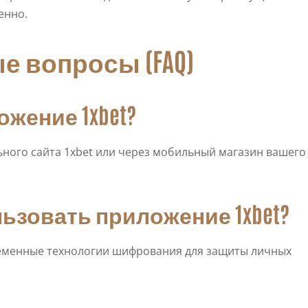
енно.
е вопросы (FAQ)
ожение 1xbet?
ного сайта 1xbet или через мобильный магазин вашего
ьзовать приложение 1xbet?
ременные технологии шифрования для защиты личных