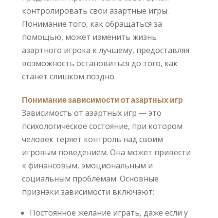
контролировать свои азартные игры.
Понимание того, как обращаться за
помощью, может изменить жизнь
азартного игрока к лучшему, предоставляя
возможность остановиться до того, как
станет слишком поздно.
Понимание зависимости от азартных игр
Зависимость от азартных игр — это
психологическое состояние, при котором
человек теряет контроль над своим
игровым поведением. Она может привести
к финансовым, эмоциональным и
социальным проблемам. Основные
признаки зависимости включают:
Постоянное желание играть, даже если у