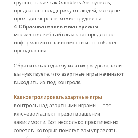
группы, такие как Gamblers Anonymous,
предлагают поддержку от людей, которые
проходят через похожие трудности.
Образовательные материалы
—
множество веб-сайтов и книг предлагают
информацию о зависимости и способах ее
преодоления.
Обратитесь к одному из этих ресурсов, если
вы чувствуете, что азартные игры начинают
выходить из-под контроля.
Как контролировать азартные игры
Контроль над азартными играми — это
ключевой аспект предотвращения
зависимости. Вот несколько практических
советов, которые помогут вам управлять